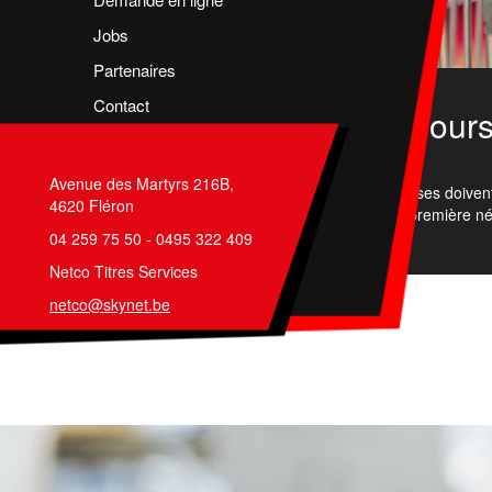
Jobs
Partenaires
Contact
Cour
Avenue des Martyrs 216B,
Ces courses doiven
4620 Fléron
de première né
04 259 75 50 - 0495 322 409
Netco Titres Services
netco@skynet.be