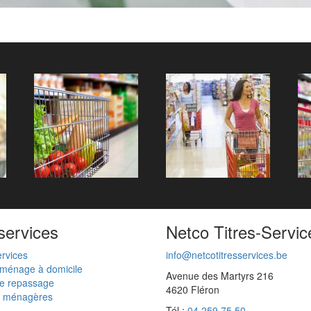
services
Netco Titres-Servic
ervices
info@netcotitresservices.be
 ménage à domicile
Avenue des Martyrs 216
de repassage
4620 Fléron
 ménagères
Tél :
04 259 75 50